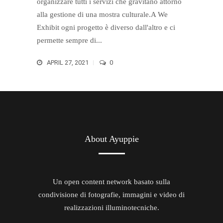
organizzare tutti i servizi che gravitano attorno
alla gestione di una mostra culturale.A We
Exhibit ogni progetto è diverso dall'altro e ci
permette sempre di...
APRIL 27, 2021
0
About Ayuppie
Un open content network basato sulla
condivisione di fotografie, immagini e video di
realizzazioni illuminotecniche.