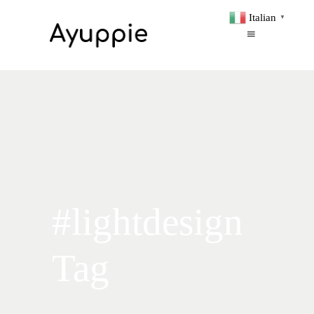
Italian
▼
#lightdesign
Tag