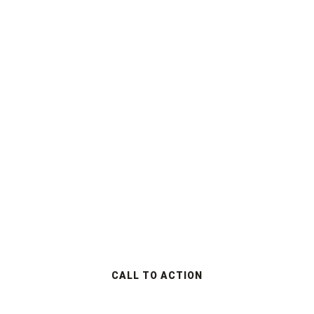
Visually, Snapchat filters also
stayed true to the survivors,
because the viewers could still
see.
CALL TO ACTION